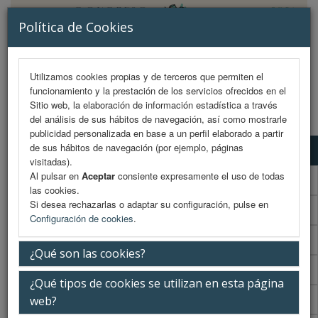
Política de Cookies
Utilizamos cookies propias y de terceros que permiten el
funcionamiento y la prestación de los servicios ofrecidos en el
MENU
Sitio web, la elaboración de información estadística a través
del análisis de sus hábitos de navegación, así como mostrarle
publicidad personalizada en base a un perfil elaborado a partir
de sus hábitos de navegación (por ejemplo, páginas
Programa científico
visitadas).
Al pulsar en
Aceptar
consiente expresamente el uso de todas
Programa científico (PDF)
las cookies.
Si desea rechazarlas o adaptar su configuración, pulse en
Cronograma Programa científico
Configuración de cookies
.
Programa enfermería
¿Qué son las cookies?
Cronograma Programa enfermería
¿Qué tipos de cookies se utilizan en esta página
Normativa comunicaciones
web?