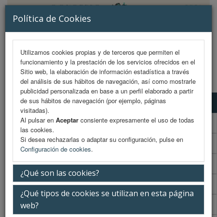
Política de Cookies
Utilizamos cookies propias y de terceros que permiten el
funcionamiento y la prestación de los servicios ofrecidos en el
MENU
Sitio web, la elaboración de información estadística a través
del análisis de sus hábitos de navegación, así como mostrarle
publicidad personalizada en base a un perfil elaborado a partir
de sus hábitos de navegación (por ejemplo, páginas
Programa científico
visitadas).
Al pulsar en
Aceptar
consiente expresamente el uso de todas
Programa científico (PDF)
las cookies.
Si desea rechazarlas o adaptar su configuración, pulse en
Cronograma Programa científico
Configuración de cookies
.
Programa enfermería
¿Qué son las cookies?
Cronograma Programa enfermería
¿Qué tipos de cookies se utilizan en esta página
Normativa comunicaciones
web?