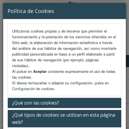
Política de Cookies
Utilizamos cookies propias y de terceros que permiten el
funcionamiento y la prestación de los servicios ofrecidos en el
MENU
Sitio web, la elaboración de información estadística a través
del análisis de sus hábitos de navegación, así como mostrarle
publicidad personalizada en base a un perfil elaborado a partir
de sus hábitos de navegación (por ejemplo, páginas
Programa científico
visitadas).
Al pulsar en
Aceptar
consiente expresamente el uso de todas
Programa científico (PDF)
las cookies.
Si desea rechazarlas o adaptar su configuración, pulse en
Cronograma Programa científico
Configuración de cookies
.
Programa enfermería
¿Qué son las cookies?
Cronograma Programa enfermería
¿Qué tipos de cookies se utilizan en esta página
Normativa comunicaciones
web?