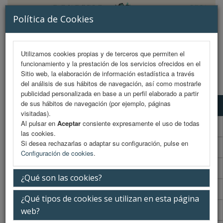
Política de Cookies
Utilizamos cookies propias y de terceros que permiten el
funcionamiento y la prestación de los servicios ofrecidos en el
MENU
Sitio web, la elaboración de información estadística a través
del análisis de sus hábitos de navegación, así como mostrarle
publicidad personalizada en base a un perfil elaborado a partir
de sus hábitos de navegación (por ejemplo, páginas
Programa científico
visitadas).
Al pulsar en
Aceptar
consiente expresamente el uso de todas
Programa científico (PDF)
las cookies.
Si desea rechazarlas o adaptar su configuración, pulse en
Cronograma Programa científico
Configuración de cookies
.
Programa enfermería
¿Qué son las cookies?
Cronograma Programa enfermería
¿Qué tipos de cookies se utilizan en esta página
Normativa comunicaciones
web?