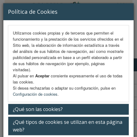
Política de Cookies
Utilizamos cookies propias y de terceros que permiten el
funcionamiento y la prestación de los servicios ofrecidos en el
MENU
Sitio web, la elaboración de información estadística a través
del análisis de sus hábitos de navegación, así como mostrarle
publicidad personalizada en base a un perfil elaborado a partir
de sus hábitos de navegación (por ejemplo, páginas
Programa científico
visitadas).
Al pulsar en
Aceptar
consiente expresamente el uso de todas
Programa científico (PDF)
las cookies.
Si desea rechazarlas o adaptar su configuración, pulse en
Cronograma Programa científico
Configuración de cookies
.
Programa enfermería
¿Qué son las cookies?
Cronograma Programa enfermería
¿Qué tipos de cookies se utilizan en esta página
Normativa comunicaciones
web?