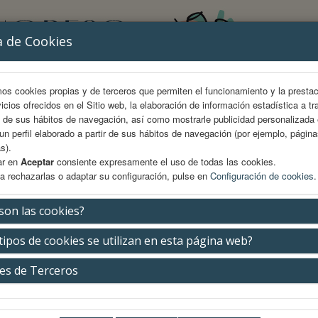
a de Cookies
mos cookies propias y de terceros que permiten el funcionamiento y la presta
vicios ofrecidos en el Sitio web, la elaboración de información estadística a tr
s de sus hábitos de navegación, así como mostrarle publicidad personalizada
un perfil elaborado a partir de sus hábitos de navegación (por ejemplo, págin
s).
ar en
Aceptar
consiente expresamente el uso de todas las cookies.
a rechazarlas o adaptar su configuración, pulse en
Configuración de cookies
.
AREA CIENTÍFICA
INSCRIPCIÓN
ALOJAMIENTO
son las cookies?
tipos de cookies se utilizan en esta página web?
nomio Cardio-Familia
es de Terceros
Jueves 14 de mayo
09:30-10:20h.