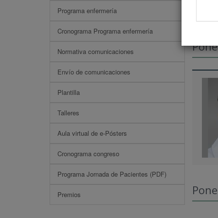
Programa enfermería
Cronograma Programa enfermería
Pone
Normativa comunicaciones
Envío de comunicaciones
Plantilla
Talleres
Aula virtual de e-Pósters
Cronograma congreso
Programa Jornada de Pacientes (PDF)
Pone
Premios