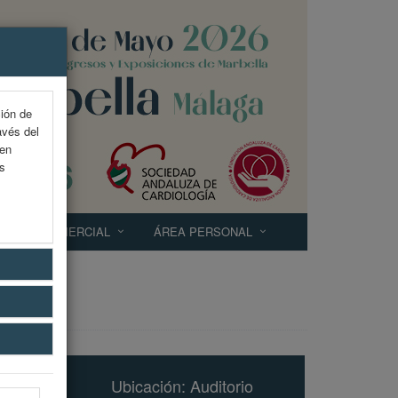
ción de
avés del
 en
as
EXP. COMERCIAL
ÁREA PERSONAL
Ubicación: Auditorio