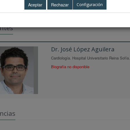
Configuración
ntes
Dr. José López Aguilera
Cardiología. Hospital Universitario Reina Sofía
Biografía no disponible
ncias