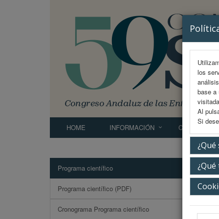
Polític
Utiliza
los ser
análisi
base a 
visitada
Al puls
Si dese
HOME
INFORMACIÓN
COMITÉS
¿Qué 
¿Qué 
Programa científico
El bi
Cooki
Programa científico (PDF)
Cronograma Programa científico