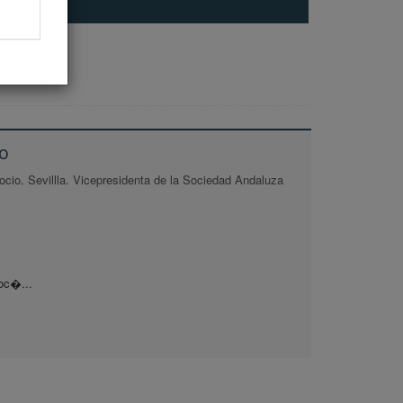
o
Rocio. Sevillla. Vicepresidenta de la Sociedad Andaluza
Roc�...