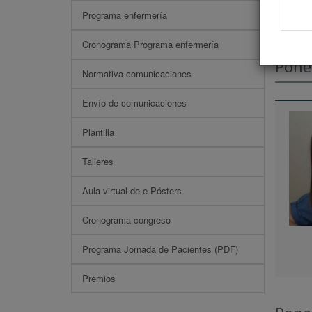
Programa enfermería
Cronograma Programa enfermería
Pone
Normativa comunicaciones
Envío de comunicaciones
Plantilla
Talleres
Aula virtual de e-Pósters
Cronograma congreso
Programa Jornada de Pacientes (PDF)
Premios