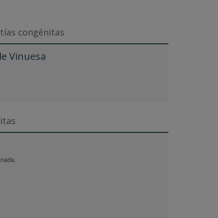
atías congénitas
de Vinuesa
itas
anada.