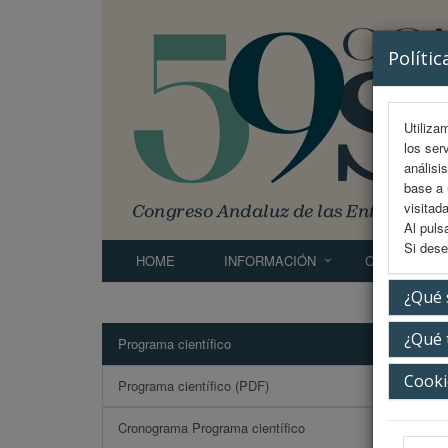
Polític
Utiliza
los ser
análisi
base a 
visitada
Al puls
Si dese
HOME
INFORMACIÓN
COMITÉS
¿Qué 
¿Qué 
Programa científico
Card
Cooki
Programa científico (PDF)
Cronograma Programa científico