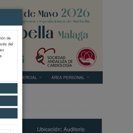
ción de
avés del
 en
as
EXP. COMERCIAL
ÁREA PERSONAL
Ubicación: Auditorio