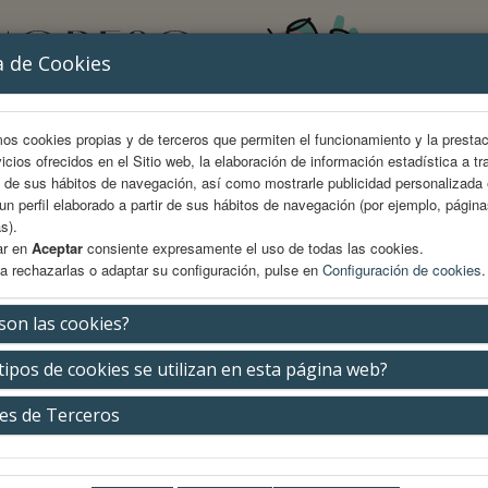
a de Cookies
mos cookies propias y de terceros que permiten el funcionamiento y la presta
vicios ofrecidos en el Sitio web, la elaboración de información estadística a tr
s de sus hábitos de navegación, así como mostrarle publicidad personalizada
un perfil elaborado a partir de sus hábitos de navegación (por ejemplo, págin
s).
ar en
Aceptar
consiente expresamente el uso de todas las cookies.
a rechazarlas o adaptar su configuración, pulse en
Configuración de cookies
.
AREA CIENTÍFICA
INSCRIPCIÓN
ALOJAMIENTO
son las cookies?
tipos de cookies se utilizan en esta página web?
iopatías congénitas
es de Terceros
Jueves 14 de mayo
17:50-18:40h.