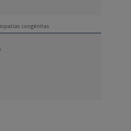
iopatías congénitas
.