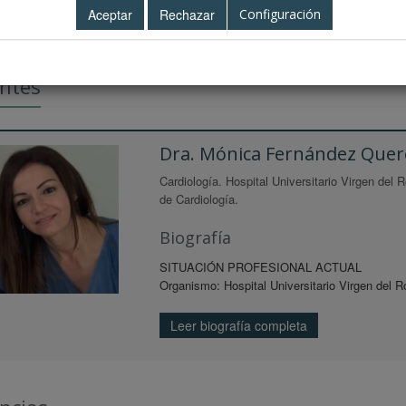
Configuración
ntes
Dra. Mónica Fernández Quer
Cardiología. Hospital Universitario Virgen del 
de Cardiología.
Biografía
SITUACIÓN PROFESIONAL ACTUAL
Organismo: Hospital Universitario Virgen del 
Leer biografía completa