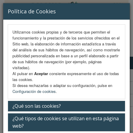
Política de Cookies
Utilizamos cookies propias y de terceros que permiten el
funcionamiento y la prestación de los servicios ofrecidos en el
MENU
Sitio web, la elaboración de información estadística a través
del análisis de sus hábitos de navegación, así como mostrarle
publicidad personalizada en base a un perfil elaborado a partir
de sus hábitos de navegación (por ejemplo, páginas
Programa científico
visitadas).
Al pulsar en
Aceptar
consiente expresamente el uso de todas
Programa científico (PDF)
las cookies.
Si desea rechazarlas o adaptar su configuración, pulse en
Cronograma Programa científico
Configuración de cookies
.
Programa enfermería
¿Qué son las cookies?
Cronograma Programa enfermería
¿Qué tipos de cookies se utilizan en esta página
Normativa comunicaciones
web?