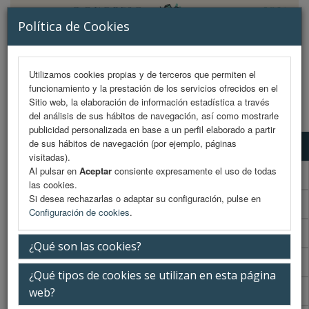
Política de Cookies
Utilizamos cookies propias y de terceros que permiten el
funcionamiento y la prestación de los servicios ofrecidos en el
MENU
Sitio web, la elaboración de información estadística a través
del análisis de sus hábitos de navegación, así como mostrarle
publicidad personalizada en base a un perfil elaborado a partir
de sus hábitos de navegación (por ejemplo, páginas
Programa científico
visitadas).
Al pulsar en
Aceptar
consiente expresamente el uso de todas
Programa científico (PDF)
las cookies.
Si desea rechazarlas o adaptar su configuración, pulse en
Cronograma Programa científico
Configuración de cookies
.
Programa enfermería
¿Qué son las cookies?
Cronograma Programa enfermería
¿Qué tipos de cookies se utilizan en esta página
Normativa comunicaciones
web?