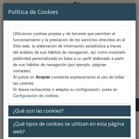
Política de Cookies
Utilizamos cookies propias y de terceros que permiten el
funcionamiento y la prestación de los servicios ofrecidos en el
MENU
Sitio web, la elaboración de información estadística a través
del análisis de sus hábitos de navegación, así como mostrarle
publicidad personalizada en base a un perfil elaborado a partir
de sus hábitos de navegación (por ejemplo, páginas
Programa científico
visitadas).
Al pulsar en
Aceptar
consiente expresamente el uso de todas
Programa científico (PDF)
las cookies.
Si desea rechazarlas o adaptar su configuración, pulse en
Cronograma Programa científico
Configuración de cookies
.
Programa enfermería
¿Qué son las cookies?
Cronograma Programa enfermería
¿Qué tipos de cookies se utilizan en esta página
Normativa comunicaciones
web?