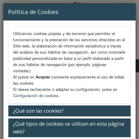
Política de Cookies
Utilizamos cookies propias y de terceros que permiten el
funcionamiento y la prestación de los servicios ofrecidos en el
MENU
Sitio web, la elaboración de información estadística a través
del análisis de sus hábitos de navegación, así como mostrarle
publicidad personalizada en base a un perfil elaborado a partir
de sus hábitos de navegación (por ejemplo, páginas
Comité Organizador
visitadas).
Al pulsar en
Aceptar
consiente expresamente el uso de todas
Comité Científico
las cookies.
Si desea rechazarlas o adaptar su configuración, pulse en
Comité Organizador Y Científico Enfermería
Configuración de cookies
.
Comité Organizador
¿Qué son las cookies?
¿Qué tipos de cookies se utilizan en esta página
Vocal
web?
Dr. Alfonso Arias Recalde