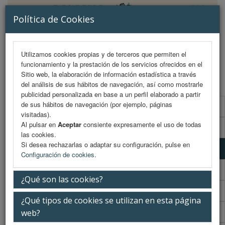
Política de Cookies
Utilizamos cookies propias y de terceros que permiten el
funcionamiento y la prestación de los servicios ofrecidos en el
MENU
Sitio web, la elaboración de información estadística a través
del análisis de sus hábitos de navegación, así como mostrarle
publicidad personalizada en base a un perfil elaborado a partir
de sus hábitos de navegación (por ejemplo, páginas
Programa científico
visitadas).
Al pulsar en
Aceptar
consiente expresamente el uso de todas
Programa científico (PDF)
las cookies.
Si desea rechazarlas o adaptar su configuración, pulse en
Cronograma Programa científico
Configuración de cookies
.
Programa enfermería
¿Qué son las cookies?
Cronograma Programa enfermería
¿Qué tipos de cookies se utilizan en esta página
Normativa comunicaciones
web?