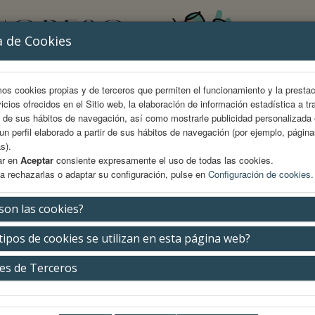
a de Cookies
mos cookies propias y de terceros que permiten el funcionamiento y la presta
vicios ofrecidos en el Sitio web, la elaboración de información estadística a tr
s de sus hábitos de navegación, así como mostrarle publicidad personalizada
un perfil elaborado a partir de sus hábitos de navegación (por ejemplo, págin
s).
ar en
Aceptar
consiente expresamente el uso de todas las cookies.
a rechazarlas o adaptar su configuración, pulse en
Configuración de cookies
.
AREA CIENTÍFICA
INSCRIPCIÓN
ALOJAMIENTO
son las cookies?
tipos de cookies se utilizan en esta página web?
entación
es de Terceros
os compañeros y amigos,
 mí un enorme honor y una inmensa alegría daros la bienvenida al
59