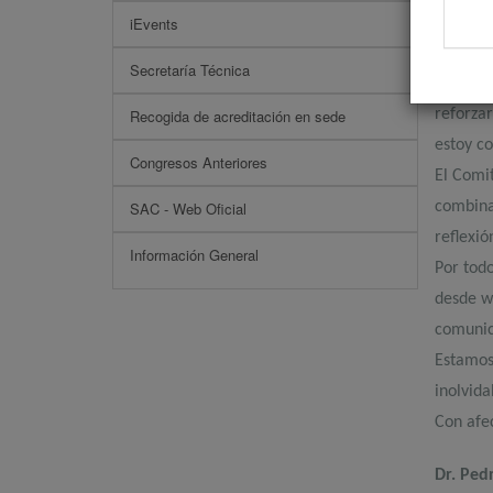
iEvents
Cardiol
en el me
Secretaría Técnica
Nuestro
Recogida de acreditación en sede
reforza
estoy co
Congresos Anteriores
El Comit
SAC - Web Oficial
combina 
reflexió
Información General
Por todo
desde w
comunica
Estamos
inolvid
Con afec
Dr. Ped