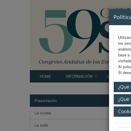
Polític
Utiliza
los ser
análisi
base a 
visitada
Al puls
Si dese
HOME
INFORMACIÓN
COMITÉS
¿Qué 
¿Qué 
Presentación
Pres
Cooki
La ciudad
Estimad
La sede
Es para