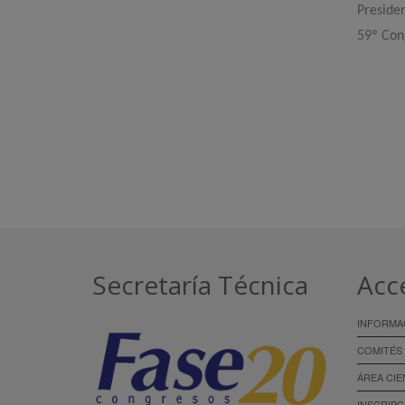
Preside
59º Con
Secretaría Técnica
Acc
INFORMA
COMITÉS
ÁREA CIE
INSCRIPC