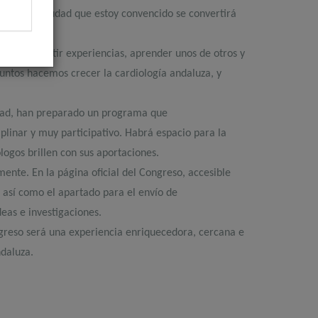
de 2026
, ciudad que estoy convencido se convertirá
ara compartir experiencias, aprender unos de otros y
ntos hacemos crecer la cardiología andaluza, y
iedad, han preparado un programa que
plinar y muy participativo. Habrá espacio para la
logos brillen con sus aportaciones.
mente. En la página oficial del Congreso, accesible
 así como el apartado para el envío de
deas e investigaciones.
greso será una experiencia enriquecedora, cercana e
daluza.