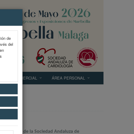
ción de
avés del
 en
as
EXP. COMERCIAL
ÁREA PERSONAL
º Congreso de la Sociedad Andaluza de