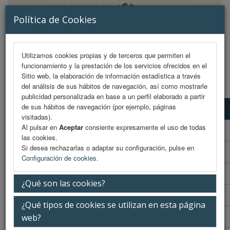
Política de Cookies
Utilizamos cookies propias y de terceros que permiten el
funcionamiento y la prestación de los servicios ofrecidos en el
MENU
Sitio web, la elaboración de información estadística a través
del análisis de sus hábitos de navegación, así como mostrarle
publicidad personalizada en base a un perfil elaborado a partir
de sus hábitos de navegación (por ejemplo, páginas
Presentación
visitadas).
Al pulsar en
Aceptar
consiente expresamente el uso de todas
La ciudad
las cookies.
Si desea rechazarlas o adaptar su configuración, pulse en
La sede
Configuración de cookies
.
iEvents
¿Qué son las cookies?
Secretaría Técnica
¿Qué tipos de cookies se utilizan en esta página
Recogida de acreditación en sede
web?