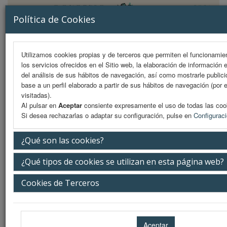
Política de Cookies
Utilizamos cookies propias y de terceros que permiten el funcionamien
los servicios ofrecidos en el Sitio web, la elaboración de información 
MENU
del análisis de sus hábitos de navegación, así como mostrarle public
base a un perfil elaborado a partir de sus hábitos de navegación (por 
visitadas).
Al pulsar en
Aceptar
consiente expresamente el uso de todas las coo
Presentación
Si desea rechazarlas o adaptar su configuración, pulse en
Configurac
La ciudad
¿Qué son las cookies?
La sede
¿Qué tipos de cookies se utilizan en esta página web?
iEvents
Cookies de Terceros
Secretaría Técnica
Recogida de acreditación en sede